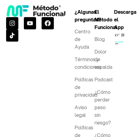
¿Algunas
El
Descarga
preguntas?
Método
el
Funcional
App
Centro
de
Blog
Ayuda
Dolor
Términos y
de
condiciones
espalda
Políticas
Podcast
de
¿Cómo
privacidad
perder
Aviso
peso
legal
sin
riesgo?
Políticas
de
¿Cómo