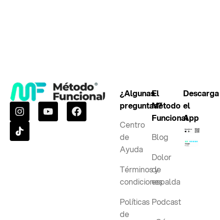
¿Algunas
El
Descarga
preguntas?
Método
el
Funcional
App
Centro
de
Blog
Ayuda
Dolor
Términos y
de
condiciones
espalda
Políticas
Podcast
de