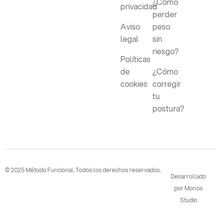
¿Cómo
privacidad
perder
Aviso
peso
legal
sin
riesgo?
Políticas
de
¿Cómo
cookies
corregir
tu
postura?
© 2025 Método Funcional. Todos los derechos reservados.
Desarrollado
por Monos
Studio