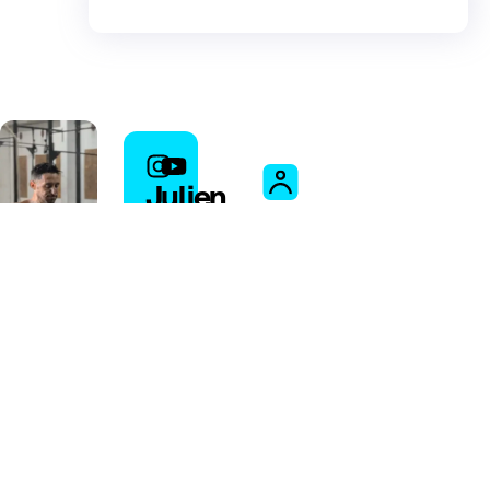
Julien
Diseñado
Lepretre
por un
experto
Julien Lepretre es
osteópata,
entrenador personal
y autor del libro
Moverse Sin Dolor
.
Tras años ayudando a