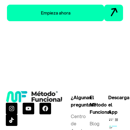
Empieza ahora
¿Algunas
El
Descarga
preguntas?
Método
el
Funcional
App
Centro
de
Blog