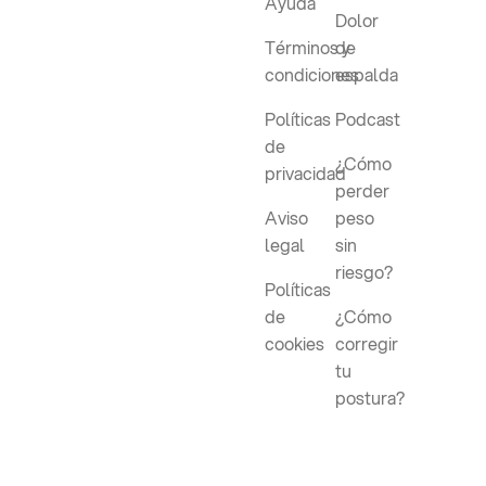
Ayuda
Dolor
Términos y
de
condiciones
espalda
Políticas
Podcast
de
¿Cómo
privacidad
perder
Aviso
peso
legal
sin
riesgo?
Políticas
de
¿Cómo
cookies
corregir
tu
postura?