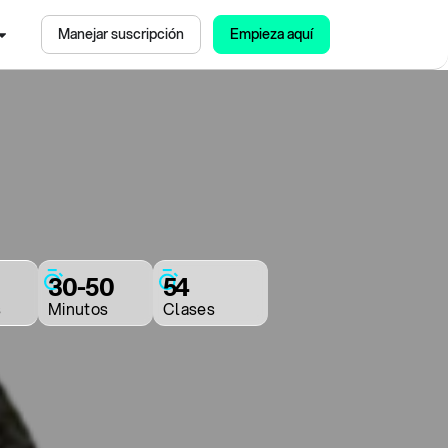
Manejar suscripción
Empieza aquí
30-50
54
s
Minutos
Clases