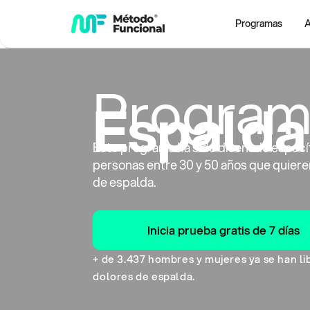
Programas
A
Program
Espalda
Este programa ha sido diseñado espec
personas entre 30 y 50 años que quieren
de espalda.
Inicia prueba gratis de 7 días
+ de 3.437 hombres y mujeres ya se han li
dolores de espalda.