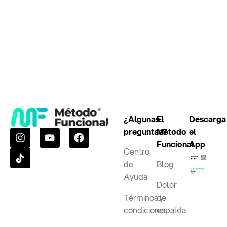
¿Algunas
El
Descarga
preguntas?
Método
el
Funcional
App
Centro
de
Blog
Ayuda
Dolor
Términos y
de
condiciones
espalda