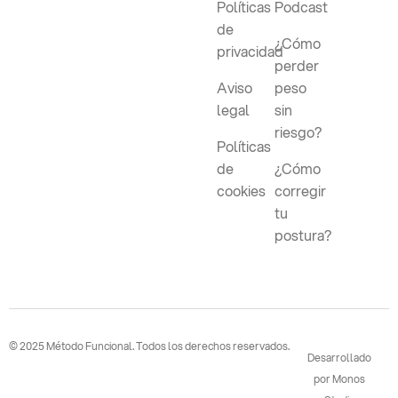
Políticas
Podcast
de
¿Cómo
privacidad
perder
Aviso
peso
legal
sin
riesgo?
Políticas
de
¿Cómo
cookies
corregir
tu
postura?
© 2025 Método Funcional. Todos los derechos reservados.
Desarrollado
por Monos