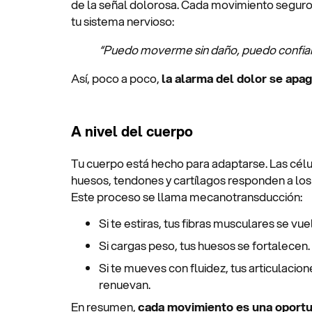
de la señal dolorosa. Cada movimiento seguro
tu sistema nervioso:
“Puedo moverme sin daño, puedo confiar
Así, poco a poco,
la alarma del dolor se apa
A nivel del cuerpo
Tu cuerpo está hecho para adaptarse. Las cél
huesos, tendones y cartílagos responden a lo
Este proceso se llama mecanotransducción:
Si te estiras, tus fibras musculares se vu
Si cargas peso, tus huesos se fortalecen.
Si te mueves con fluidez, tus articulacione
renuevan.
En resumen,
cada movimiento es una oportu