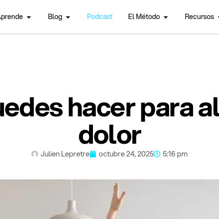
prende
Blog
Podcast
El Método
Recursos
edes hacer para ali
dolor
Julien Lepretre
octubre 24, 2025
5:16 pm