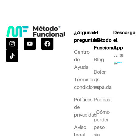
¿Algunas
El
Descarga
preguntas?
Método
el
Funcional
App
Centro
de
Blog
Ayuda
Dolor
Términos y
de
condiciones
espalda
Políticas
Podcast
de
¿Cómo
privacidad
perder
Aviso
peso
legal
sin