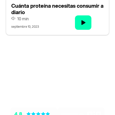
Cuánta proteína necesitas consumir a
diario
10 min
septiembre 10, 2023
¡Descarga nuestra
aplicación ahora!
Accede a funcionalidades exclusivas y mejora
tu experiencia. ¡No esperes más para unirte!