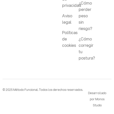
¿Cómo
privacidad
perder
Aviso
peso
legal
sin
riesgo?
Políticas
de
¿Cómo
cookies
corregir
tu
postura?
© 2025 Método Funcional. Todos los derechos reservados.
Desarrollado
por Monos
Studio