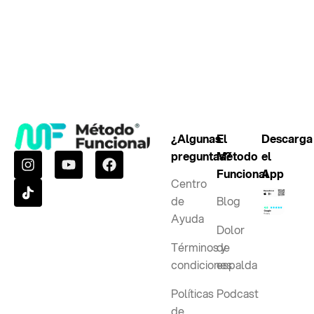
¿Algunas
El
Descarga
preguntas?
Método
el
Funcional
App
Centro
de
Blog
Ayuda
Dolor
Términos y
de
condiciones
espalda
Políticas
Podcast
de