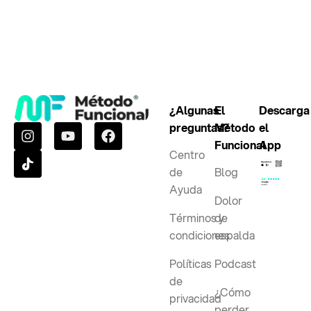
¿Algunas
El
Descarga
preguntas?
Método
el
Funcional
App
Centro
de
Blog
Ayuda
Dolor
Términos y
de
condiciones
espalda
Políticas
Podcast
de
¿Cómo
privacidad
perder