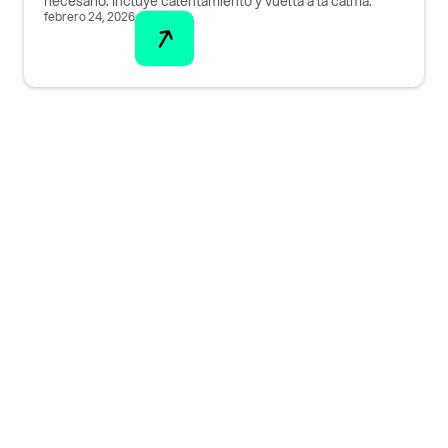
necesario. Incluye calentamiento y vuelta a la calma.
febrero 24, 2026
¡Descarga nuestra
aplicación ahora!
Accede a funcionalidades exclusivas y mejora
tu experiencia. ¡No esperes más para unirte!