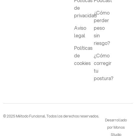
Políticas
Podcast
de
¿Cómo
privacidad
perder
Aviso
peso
legal
sin
riesgo?
Políticas
de
¿Cómo
cookies
corregir
tu
postura?
© 2025 Método Funcional. Todos los derechos reservados.
Desarrollado
por Monos
Studio