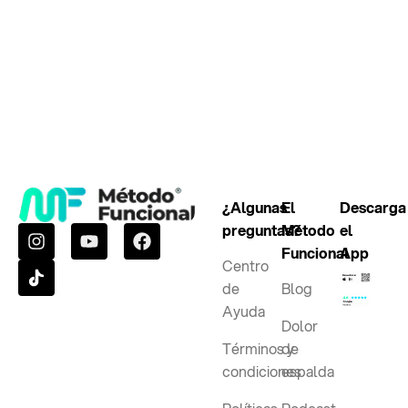
¿Algunas
El
Descarga
preguntas?
Método
el
Funcional
App
Centro
de
Blog
Ayuda
Dolor
Términos y
de
condiciones
espalda