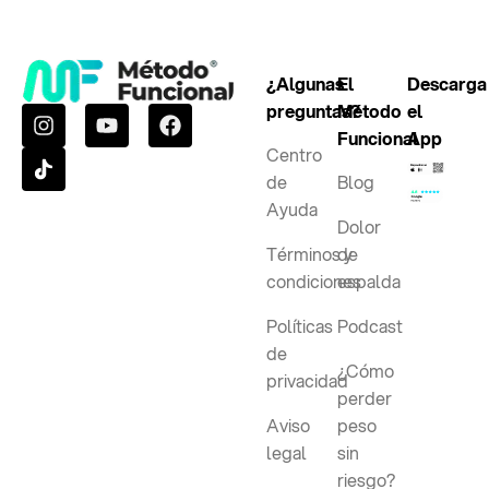
¿Algunas
El
Descarga
preguntas?
Método
el
Funcional
App
Centro
de
Blog
Ayuda
Dolor
Términos y
de
condiciones
espalda
Políticas
Podcast
de
¿Cómo
privacidad
perder
Aviso
peso
legal
sin
riesgo?