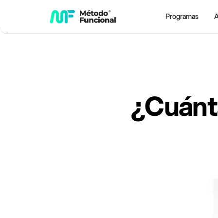
Programas
A
¿Cuánta