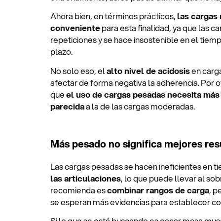
Ahora bien, en términos prácticos,
las cargas
conveniente
para esta finalidad, ya que las 
repeticiones y se hace insostenible en el tiem
plazo.
No solo eso, el
alto nivel de acidosis
en carga
afectar de forma negativa la adherencia. Por ot
que
el uso de cargas pesadas necesita más s
parecida
a la de las cargas moderadas.
Más pesado no significa mejores res
Las cargas pesadas se hacen ineficientes en t
las articulaciones
, lo que puede llevar al s
recomienda es
combinar rangos de carga
, p
se esperan más evidencias para establecer co
Si lo que se está buscando es ganar masa musc