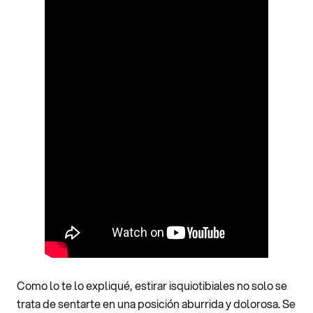
Como lo te lo expliqué, estirar isquiotibiales no solo se
trata de sentarte en una posición aburrida y dolorosa. Se