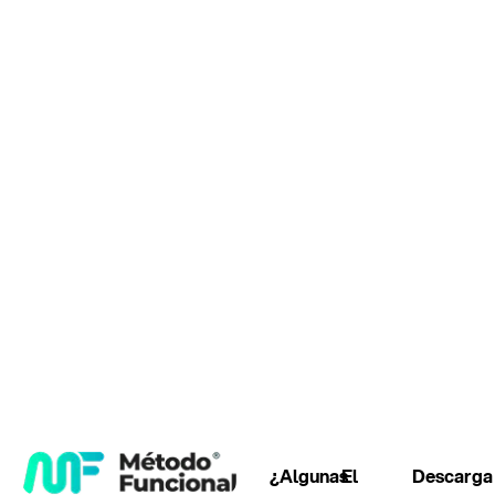
¿Algunas
El
Descarga