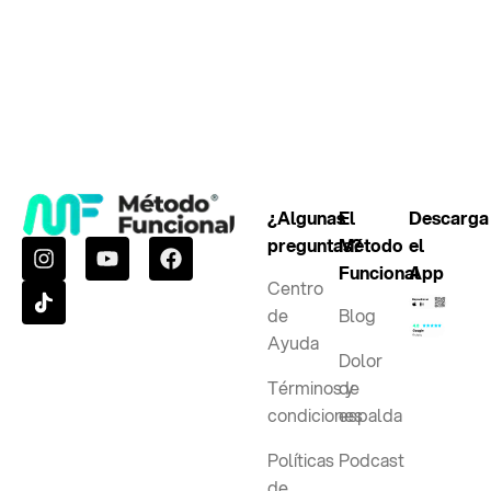
¿Algunas
El
Descarga
preguntas?
Método
el
Funcional
App
Centro
de
Blog
Ayuda
Dolor
Términos y
de
condiciones
espalda
Políticas
Podcast
de