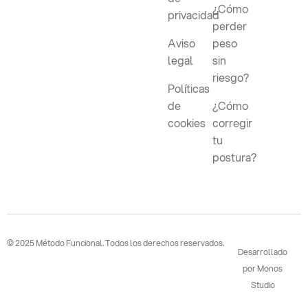
¿Cómo
privacidad
perder
Aviso
peso
legal
sin
riesgo?
Políticas
de
¿Cómo
cookies
corregir
tu
postura?
© 2025 Método Funcional. Todos los derechos reservados.
Desarrollado
por Monos
Studio