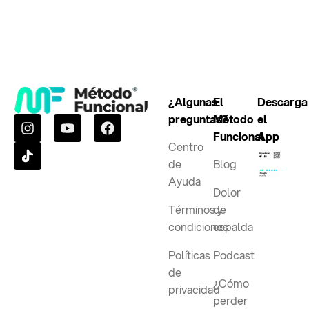
¿Algunas
El
Descarga
preguntas?
Método
el
Funcional
App
Centro
de
Blog
Ayuda
Dolor
Términos y
de
condiciones
espalda
Políticas
Podcast
de
¿Cómo
privacidad
perder