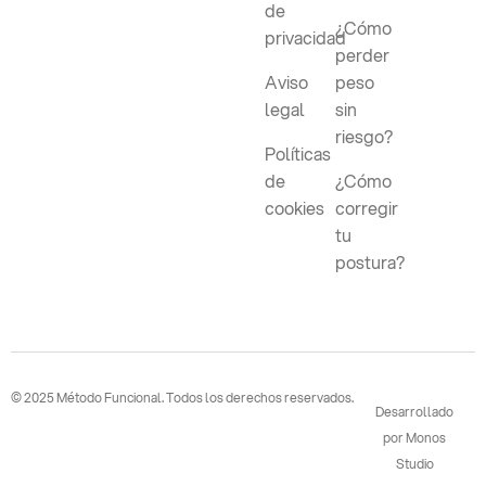
de
¿Cómo
privacidad
perder
Aviso
peso
legal
sin
riesgo?
Políticas
de
¿Cómo
cookies
corregir
tu
postura?
© 2025 Método Funcional. Todos los derechos reservados.
Desarrollado
por Monos
Studio