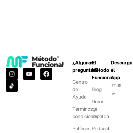
¿Algunas
El
Descarga
preguntas?
Método
el
Funcional
App
Centro
de
Blog
Ayuda
Dolor
Términos y
de
condiciones
espalda
Políticas
Podcast