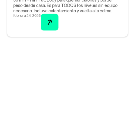
30 min – HIIT Full Body para quemar calorías y perder
peso desde casa. Es para TODOS los niveles sin equipo
necesario. Incluye calentamiento y vuelta a la calma.
febrero 24, 2026
¡Descarga nuestra
aplicación ahora!
Accede a funcionalidades exclusivas y mejora
tu experiencia. ¡No esperes más para unirte!