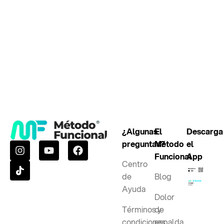
¿Algunas
El
Descarga
preguntas?
Método
el
Funcional
App
Centro
de
Blog
Ayuda
Dolor
Términos y
de
condiciones
espalda