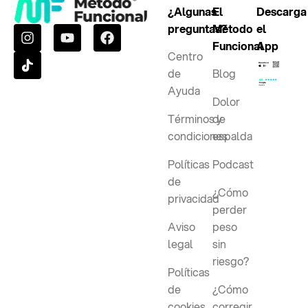
¿Algunas
El
Descarga
preguntas?
Método
el
Funcional
App
Centro
de
Blog
Ayuda
Dolor
Términos y
de
condiciones
espalda
Políticas
Podcast
de
¿Cómo
privacidad
perder
Aviso
peso
legal
sin
riesgo?
Políticas
de
¿Cómo
cookies
corregir