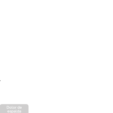
.
Dolor de
espalda