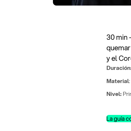
30 min 
quemar c
y el Cor
Duración
Material
Nivel:
Pri
La guía 