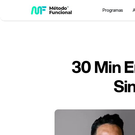
Programas
A
30 Min E
Si