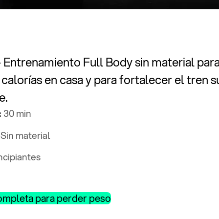
- Entrenamiento Full Body sin material par
alorías en casa y para fortalecer el tren s
e.
:
30 min
: Sin material
ncipiantes
completa para perder peso