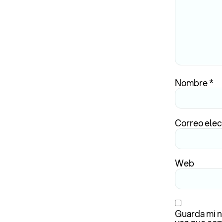
Nombre
*
Correo ele
Web
Guarda mi n