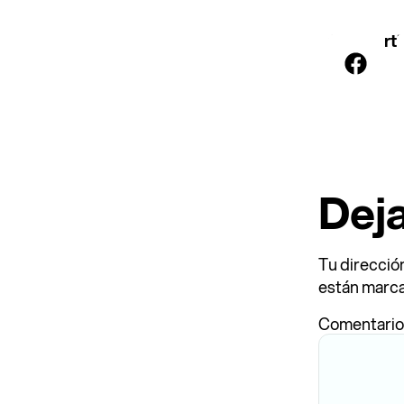
Comparti
Dej
Tu direcció
están marc
Comentari