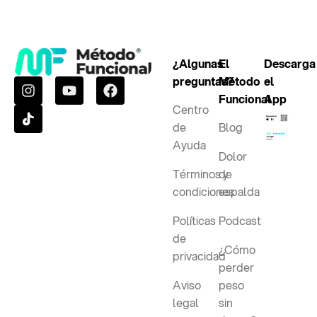
¿Algunas
El
Descarga
preguntas?
Método
el
Funcional
App
Centro
de
Blog
Ayuda
Dolor
Términos y
de
condiciones
espalda
Políticas
Podcast
de
¿Cómo
privacidad
perder
Aviso
peso
legal
sin