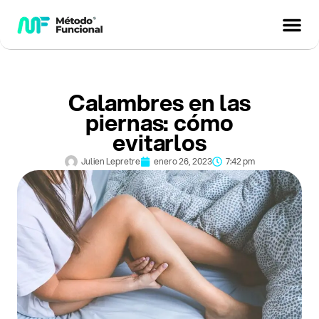
Calambres en las
piernas: cómo
evitarlos
Julien Lepretre
enero 26, 2023
7:42 pm