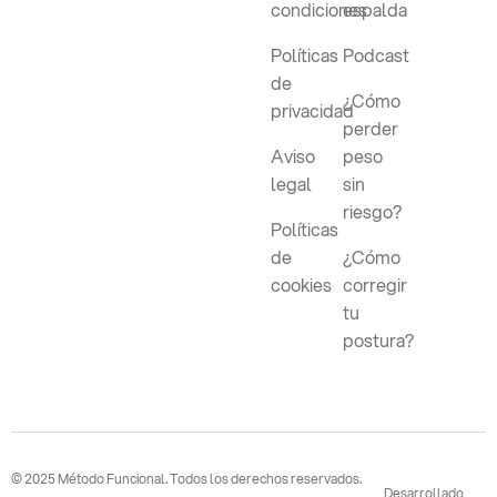
condiciones
espalda
Políticas
Podcast
de
¿Cómo
privacidad
perder
Aviso
peso
legal
sin
riesgo?
Políticas
de
¿Cómo
cookies
corregir
tu
postura?
© 2025 Método Funcional. Todos los derechos reservados.
Desarrollado