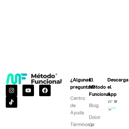
¿Algunas
El
Descarga
preguntas?
Método
el
Funcional
App
Centro
de
Blog
Ayuda
Dolor
Términos y
de