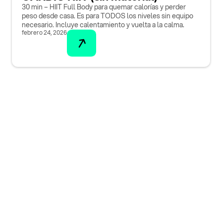
30 min – HIIT Full Body para quemar calorías y perder
peso desde casa. Es para TODOS los niveles sin equipo
necesario. Incluye calentamiento y vuelta a la calma.
febrero 24, 2026
¡Descarga nuestra
aplicación ahora!
Accede a funcionalidades exclusivas y mejora
tu experiencia. ¡No esperes más para unirte!