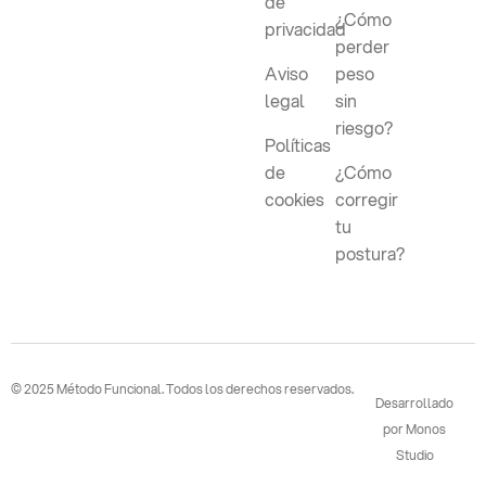
de
¿Cómo
privacidad
perder
Aviso
peso
legal
sin
riesgo?
Políticas
de
¿Cómo
cookies
corregir
tu
postura?
© 2025 Método Funcional. Todos los derechos reservados.
Desarrollado
por Monos
Studio