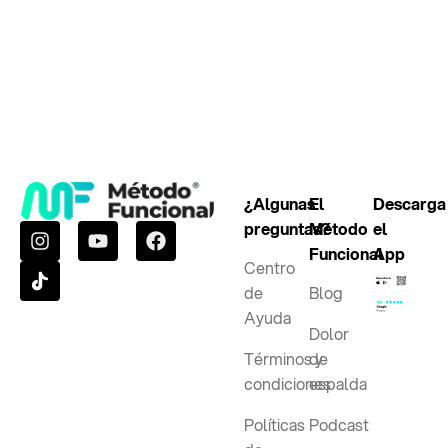
¿Algunas
El
Descarga
preguntas?
Método
el
Funcional
App
Centro
de
Blog
Ayuda
Dolor
Términos y
de
condiciones
espalda
Políticas
Podcast