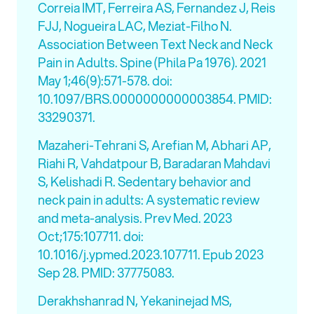
Correia IMT, Ferreira AS, Fernandez J, Reis
FJJ, Nogueira LAC, Meziat-Filho N.
Association Between Text Neck and Neck
Pain in Adults. Spine (Phila Pa 1976). 2021
May 1;46(9):571-578. doi:
10.1097/BRS.0000000000003854. PMID:
33290371.
Mazaheri-Tehrani S, Arefian M, Abhari AP,
Riahi R, Vahdatpour B, Baradaran Mahdavi
S, Kelishadi R. Sedentary behavior and
neck pain in adults: A systematic review
and meta-analysis. Prev Med. 2023
Oct;175:107711. doi:
10.1016/j.ypmed.2023.107711. Epub 2023
Sep 28. PMID: 37775083.
Derakhshanrad N, Yekaninejad MS,