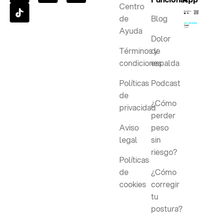
Centro
de
Blog
Ayuda
Dolor
Términos y
de
condiciones
espalda
Políticas
Podcast
de
¿Cómo
privacidad
perder
Aviso
peso
legal
sin
riesgo?
Políticas
de
¿Cómo
cookies
corregir
tu
postura?