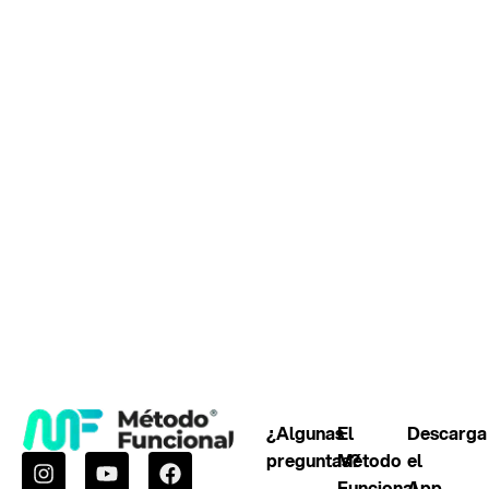
¿Algunas
El
Descarga
preguntas?
Método
el
Funcional
App