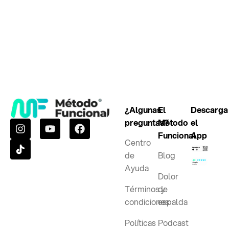
¿Algunas
El
Descarga
preguntas?
Método
el
Funcional
App
Centro
de
Blog
Ayuda
Dolor
Términos y
de
condiciones
espalda
Políticas
Podcast