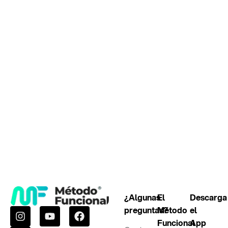
¿Algunas
El
Descarga
preguntas?
Método
el
Funcional
App