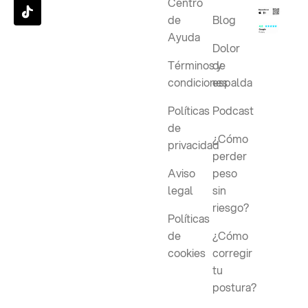
Centro
de
Blog
Ayuda
Dolor
Términos y
de
condiciones
espalda
Políticas
Podcast
de
¿Cómo
privacidad
perder
Aviso
peso
legal
sin
riesgo?
Políticas
de
¿Cómo
cookies
corregir
tu
postura?