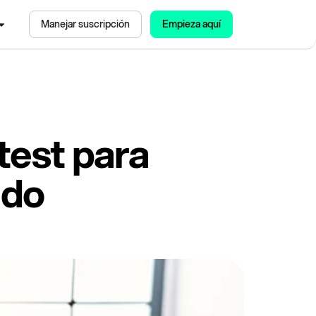
Manejar suscripción
Empieza aquí
test para
ado