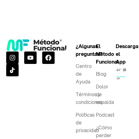
¿Algunas
El
Descarga
preguntas?
Método
el
Funcional
App
Centro
de
Blog
Ayuda
Dolor
Términos y
de
condiciones
espalda
Políticas
Podcast
de
¿Cómo
privacidad
perder